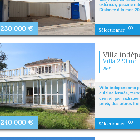
extérieur, piscine in
Distance à la mer, 2
230 000
€
Sélectionner
Villa indép
Villa 220 m² 
Ref
Villa indépendante p
cuisine fermée, terra
central par radiateu
privé, des arbres fru
240 000
€
Sélectionner