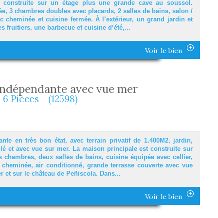
, construite sur un étage plus une grande cave au soussol.
ée, 3 chambres doubles avec placards, 2 salles de bains, salon /
c cheminée et cuisine fermée. À l’extérieur, un grand jardin et
s fruitiers, une barbecue et cuisine d’été,...
Voir le bien
a indépendante avec vue mer
 6 Pièces - (12598)
ante en très bon état, avec terrain privatif de 1.400M2, jardin,
illé et avec vue sur mer. La maison principale est construite sur
s chambres, deux salles de bains, cuisine équipée avec cellier,
c cheminée, air conditionné, grande terrasse couverte avec vue
r et sur le château de Peñiscola. Dans...
Voir le bien