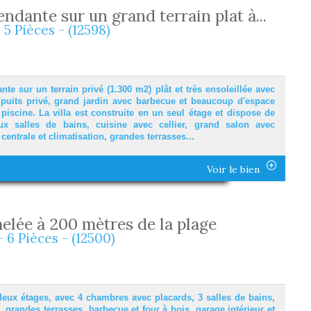
endante sur un grand terrain plat à...
 5 Pièces - (12598)
nte sur un terrain privé (1.300 m2) plât et très ensoleillée avec
, puits privé, grand jardin avec barbecue et beaucoup d'espace
piscine. La villa est construite en un seul étage et dispose de
ux salles de bains, cuisine avec cellier, grand salon avec
entrale et climatisation, grandes terrasses...
Voir le bien
elée à 200 mètres de la plage
- 6 Pièces - (12500)
eux étages, avec 4 chambres avec placards, 3 salles de bains,
, grandes terrasses, barbecue et four à bois, garage intérieur et