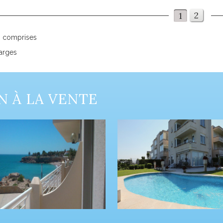
2
1
s comprises
harges
N À LA VENTE