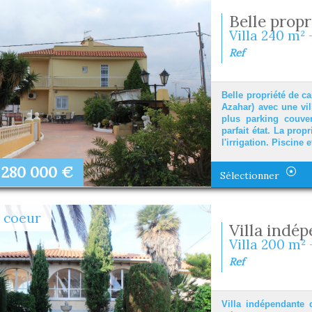
Belle prop
Villa 240 m² 
Ref
Belle propriété de c
Azahar) avec une vi
plus parking couver
parfait état. La prop
l'irrigation. Piscine e
280 000
€
Sélectionner
 coeur
Villa indép
Villa 200 m² 
Ref
Villa indépendante d