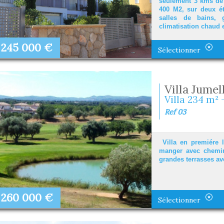
seulement 3 kms de l
400 M2, sur deux é
salles de bains, 
climatisation chaud e
245 000
€
Sélectionner
Villa Jumel
Villa 234 m² 
Ref 03
Villa en premiére l
manger avec chemin
grandes terrasses av
260 000
€
Sélectionner