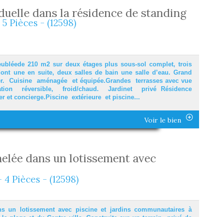
iduelle dans la résidence de standing
 5 Pièces - (12598)
eubléede 210 m2 sur deux étages plus sous-sol complet, trois
nt une en suite, deux salles de bain une salle d’eau. Grand
er. Cuisine aménagée et équipée.Grandes terrasses avec vue
sation réversible, froid/chaud. Jardinet privé Résidence
r et concierge.Piscine extérieure et piscine...
Voir le bien
elée dans un lotissement avec
- 4 Pièces - (12598)
s un lotissement avec piscine et jardins communautaires à