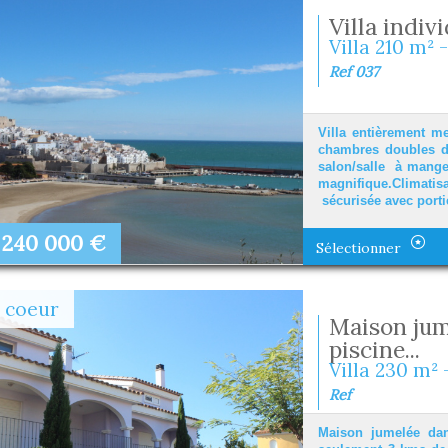
Villa indiv
Villa 210 m² -
Ref 037
Villa entièrement m
chambres doubles do
salon/salle à mang
magnifique.Climati
sécurisée avec portie
240 000
€
Sélectionner
 coeur
Maison jum
piscine...
Villa 230 m² 
Ref
Maison jumelée dan