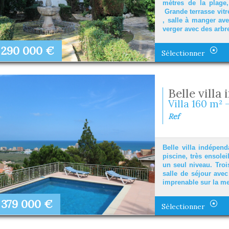
mètres de la plage
Grande terrasse vitr
, salle à manger ave
verger avec des arbre
290 000
€
Sélectionner
Belle vill
Villa 160 m² -
Ref
Belle villa indépend
piscine, très ensole
un seul niveau. Troi
salle de séjour ave
imprenable sur la me
379 000
€
Sélectionner