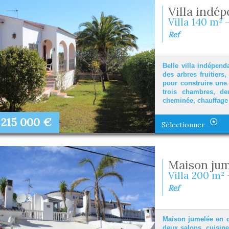
Villa indép
Villa 140 m² -
Ref
Belle villa indépenda
des arbres fruitiers
pour construire une 
trois chambres, de
cheminée, chauffage c
215 000
€
Sélectionner
Maison jum
Villa 200 m² 
Ref
Maison jumelée en d
deux salons, cuisine