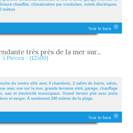
térieure chauffée, climatisation par conduites, volets électriques.
00 mètres
Voir le bien
endante très près de la mer sur...
- 5 Pièces - (12500)
roche du centre ville avec 4 chambres, 2 salles de bains, salon,
sse avec vue sur la mer, grande terrasse vitré, garage, chauffage
rs, eau et electricité municipaux. Grand terrain plat avec puits
itiers et verger. À seulement 200 mètres de la plage.
Voir le bien