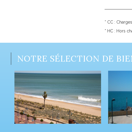
* CC : Charge
* HC : Hors c
NOTRE SÉLECTION DE BIE