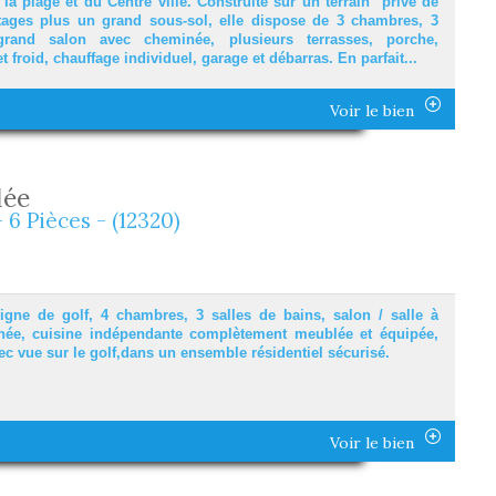
a plage et du Centre ville. Construite sur un terrain privé de
tages plus un grand sous-sol, elle dispose de 3 chambres, 3
grand salon avec cheminée, plusieurs terrasses, porche,
t froid, chauffage individuel, garage et débarras. En parfait...
Voir le bien
lée
- 6 Pièces - (12320)
igne de golf, 4 chambres, 3 salles de bains, salon / salle à
ée, cuisine indépendante complètement meublée et équipée,
ec vue sur le golf,dans un ensemble résidentiel sécurisé.
Voir le bien