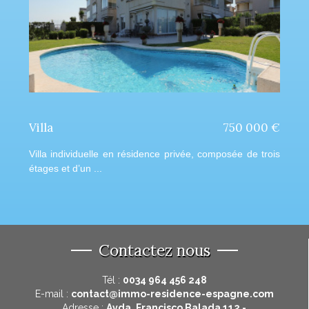
00 €
Appartement
338 000 €
 trois
Appartement neuf en première ligne de plage,
complètement meublé, 2 chambres, 2 salles...
Contactez nous
Tél :
0034 964 456 248
E-mail :
contact@immo-residence-espagne.com
Adresse :
Avda. Francisco Balada 112 -